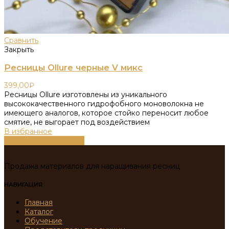
Сравнить
Закрыть
Ресницы Ollure черные V микс
399,00
₽
Ресницы Ollure изготовлены из уникального
высококачественного гидрофобного моноволокна не
имеющего аналогов, которое стойко переносит любое
смятие, не выгорает под воздействием
В избранное
Выберите параметры
Продажа материалов для наращивания ресниц
НАВИГАЦИЯ
Главная
Каталог
Обучение