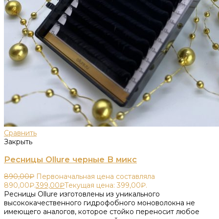
Сравнить
Закрыть
Ресницы Ollure черные B микс
890,00
₽
Первоначальная цена составляла
890,00₽.
399,00
₽
Текущая цена: 399,00₽.
Ресницы Ollure изготовлены из уникального
высококачественного гидрофобного моноволокна не
имеющего аналогов, которое стойко переносит любое