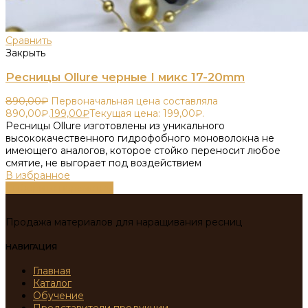
Сравнить
Закрыть
Ресницы Ollure черные I микс 17-20mm
890,00
₽
Первоначальная цена составляла
890,00₽.
199,00
₽
Текущая цена: 199,00₽.
Ресницы Ollure изготовлены из уникального
высококачественного гидрофобного моноволокна не
имеющего аналогов, которое стойко переносит любое
смятие, не выгорает под воздействием
В избранное
Выберите параметры
Продажа материалов для наращивания ресниц
НАВИГАЦИЯ
Главная
Каталог
Обучение