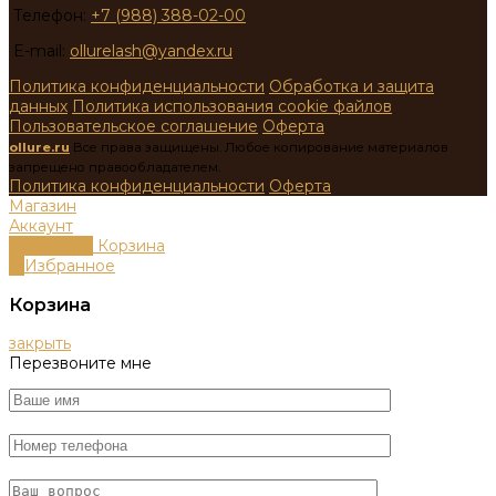
Телефон:
+7 (988) 388-02-00
E-mail:
ollurelash@yandex.ru
Политика конфиденциальности
Обработка и защита
данных
Политика использования cookie файлов
Пользовательское соглашение
Оферта
ollure.ru
Все права защищены. Любое копирование материалов
запрещено правообладателем.
Политика конфиденциальности
Оферта
Магазин
Аккаунт
0
пунктов
Корзина
0
Избранное
Корзина
закрыть
Перезвоните мне