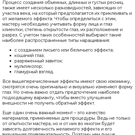
Процесс создания объемных, длинных и густых ресниц
также имеет несколько разновидностей, зависящих от
участка века, на который предполагается их приклеивать и
от желаемого эффекта. Чтобы определиться с этим,
мастеру необходимо учитывать форму лица и глаз
клиентки, степень открытости глаз, их расположение и
разрез. С учетом таких особенностей выбирают такие
наиболее распространенные типы наращивания:
с созданием лисьего или беличьего эффекта;
кошачий глаз;
разряженный завиток;
мультиколор;
гламурный взгляд.
Все вышеперечисленные эффекты имеют свою изюминку,
смотрятся очень оригинально и визуально изменяют форму
глаз. Но очень важно отдать предпочтение наиболее
подходящему варианту, чтобы вместо улучшения
внешности не получить обратный эффект.
Еще один очень важный момент – это качество
материалов, применяемых для процедуры. Ведь не только
от опытности мастера, но и от них во многом будет
зависеть долговечность желаемого эффекта и его
визуальная привлекательность. Поэтому чем лучше