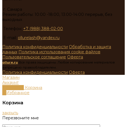
г. Самара
Режим работы: 10:00 -18:00, 13:00-14:00 перерыв, без
выходных
Телефон:
+7 (988) 388-02-00
E-mail:
ollurelash@yandex.ru
Политика конфиденциальности
Обработка и защита
данных
Политика использования cookie файлов
Пользовательское соглашение
Оферта
ollure.ru
Все права защищены. Любое копирование материалов
запрещено правообладателем.
Политика конфиденциальности
Оферта
Магазин
Аккаунт
0
пунктов
Корзина
0
Избранное
Корзина
закрыть
Перезвоните мне