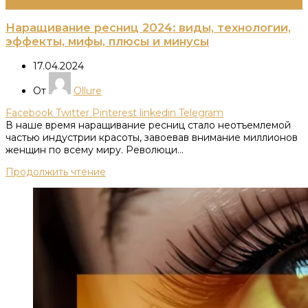
Информация
Наращивание ресниц 2024: виды, технологии,
эффекты, мифы, плюсы и минусы
17.04.2024
От
Ollure
Facebook
Twitter
Pinterest
linkedin
Telegram
В наше время наращивание ресниц стало неотъемлемой
частью индустрии красоты, завоевав внимание миллионов
женщин по всему миру. Революци...
Продолжить чтение