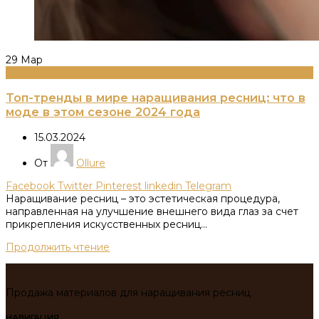
29
Мар
Информация
Топ-тренды в мире наращивания ресниц: что в
моде в этом сезоне 2024 года
15.03.2024
От
Ollure
Facebook
Twitter
Pinterest
linkedin
Telegram
Наращивание ресниц – это эстетическая процедура,
направленная на улучшение внешнего вида глаз за счет
прикрепления искусственных ресниц...
Продолжить чтение
Продажа материалов для наращивания ресниц
НАВИГАЦИЯ