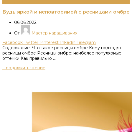
Информация
Будь яркой и неповторимой с ресницами омбре
06.06.2022
От
Мастер наращивания
Facebook
Twitter
Pinterest
linkedin
Telegram
Содержание: Что такое ресницы омбре Кому подходят
ресницы омбре Ресницы омбре: наиболее популярные
оттенки Как правильно ...
Продолжить чтение