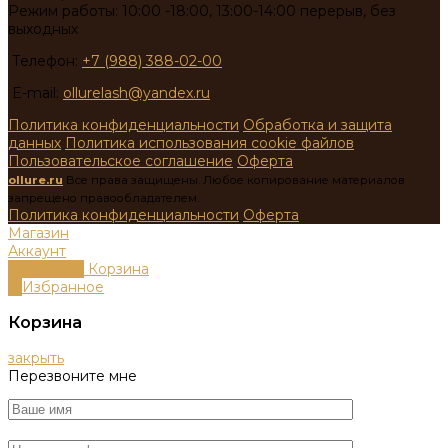
Режим работы: 10:00 -18:00, 13:00-14:00 перерыв, без
выходных
Телефон:
+7 (988) 388-02-00
E-mail:
ollurelash@yandex.ru
Политика конфиденциальности
Обработка и защита
данных
Политика использования cookie файлов
Пользовательское соглашение
Оферта
ollure.ru
Все права защищены. Любое копирование материалов
запрещено правообладателем.
Политика конфиденциальности
Оферта
Магазин
Аккаунт
0
пунктов
Корзина
0
Избранное
Корзина
закрыть
Перезвоните мне