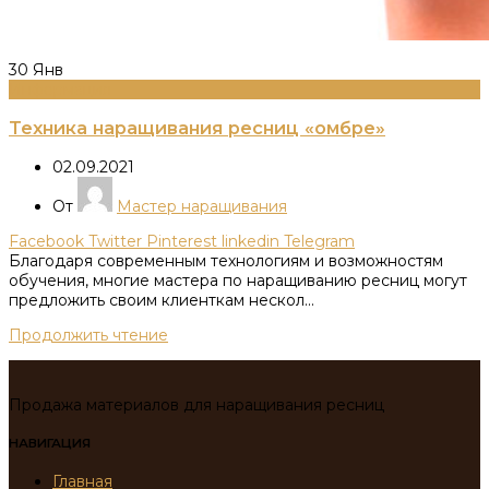
30
Янв
Информация
Техника наращивания ресниц «омбре»
02.09.2021
От
Мастер наращивания
Facebook
Twitter
Pinterest
linkedin
Telegram
Благодаря современным технологиям и возможностям
обучения, многие мастера по наращиванию ресниц могут
предложить своим клиенткам нескол...
Продолжить чтение
Продажа материалов для наращивания ресниц
НАВИГАЦИЯ
Главная