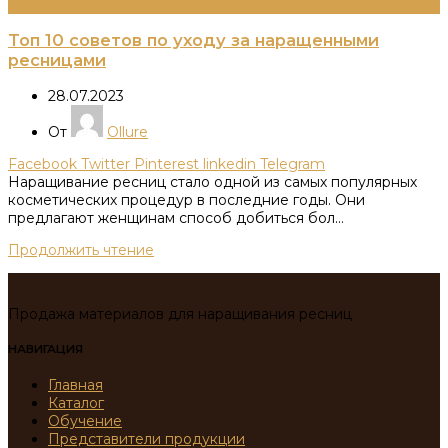
Информация
Топ 10 советов по уходу за наращенными
ресницами
28.07.2023
От
Ollure
Facebook
Twitter
Pinterest
linkedin
Telegram
Наращивание ресниц стало одной из самых популярных
косметических процедур в последние годы. Они
предлагают женщинам способ добиться бол...
Продолжить чтение
Продажа материалов для наращивания ресниц
НАВИГАЦИЯ
Главная
Каталог
Обучение
Представители продукции