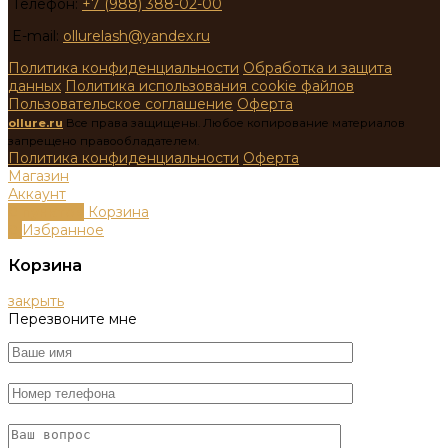
Телефон:
+7 (988) 388-02-00
E-mail:
ollurelash@yandex.ru
Политика конфиденциальности
Обработка и защита
данных
Политика использования cookie файлов
Пользовательское соглашение
Оферта
ollure.ru
Все права защищены. Любое копирование материалов
запрещено правообладателем.
Политика конфиденциальности
Оферта
Магазин
Аккаунт
0
пунктов
Корзина
0
Избранное
Корзина
закрыть
Перезвоните мне