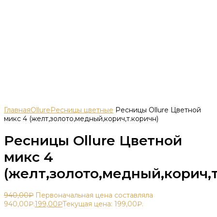
Главная
Ollure
Ресницы цветные
Ресницы Ollure Цветной
микс 4 (желт,золото,медный,корич,т.коричн)
Ресницы Ollure Цветной
микс 4
(желт,золото,медный,корич,т
940,00
₽
Первоначальная цена составляла
940,00₽.
199,00
₽
Текущая цена: 199,00₽.