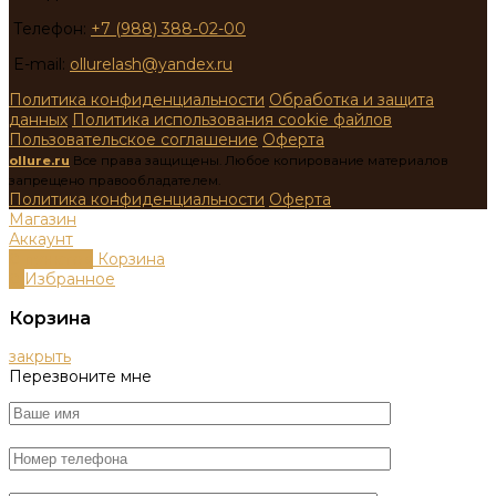
Телефон:
+7 (988) 388-02-00
E-mail:
ollurelash@yandex.ru
Политика конфиденциальности
Обработка и защита
данных
Политика использования cookie файлов
Пользовательское соглашение
Оферта
ollure.ru
Все права защищены. Любое копирование материалов
запрещено правообладателем.
Политика конфиденциальности
Оферта
Магазин
Аккаунт
0
пунктов
Корзина
0
Избранное
Корзина
закрыть
Перезвоните мне