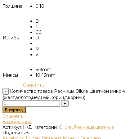
Толщина
0.10
B
C
CC
Изгибы
D
L
M
V
6-9mm
Миксы
10-13mm
Очистить
Количество товара Ресницы Ollure Цветной микс 4
(желт,золото,медный,корич,т.коричн)
В корзину
Сравнить
В избранное
Артикул:
Н/Д
Категории:
Ollure
,
Ресницы цветные
Поделиться
Facebook
Twitter
Pinterest
linkedin
Telegram