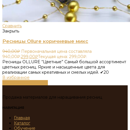
Сравнить
Закрыть
Ресницы Ollure коричневые микс
940,00
₽
Первоначальная цена составляла
940,00₽.
299,00
₽
Текущая цена: 299,00₽.
Ресницы OLLURE “Цветные” Самый большой ассортимент
цветных ресниц. Яркие и насыщенные цвета для
реализации самых креативных и смелых идей. ✔20
В избранное
Выберите параметры
Продажа материалов для наращивания ресниц
НАВИГАЦИЯ
Главная
Каталог
Обучение