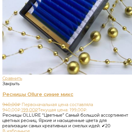
Сравнить
Закрыть
Ресницы Ollure синие микс
940,00
₽
Первоначальная цена составляла
940,00₽.
199,00
₽
Текущая цена: 199,00₽.
Ресницы OLLURE “Цветные” Самый большой ассортимент
цветных ресниц. Яркие и насыщенные цвета для
реализации самых креативных и смелых идей. ✔20
В избранное