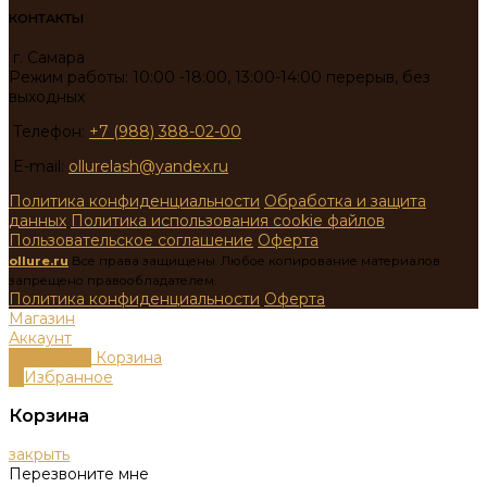
КОНТАКТЫ
г. Самара
Режим работы: 10:00 -18:00, 13:00-14:00 перерыв, без
выходных
Телефон:
+7 (988) 388-02-00
E-mail:
ollurelash@yandex.ru
Политика конфиденциальности
Обработка и защита
данных
Политика использования cookie файлов
Пользовательское соглашение
Оферта
ollure.ru
Все права защищены. Любое копирование материалов
запрещено правообладателем.
Политика конфиденциальности
Оферта
Магазин
Аккаунт
0
пунктов
Корзина
0
Избранное
Корзина
закрыть
Перезвоните мне