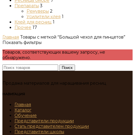
Ресницы омбре
7
Препараты
3
Ремуверы
2
Усилители клея
1
Клей для ресниц
1
Прочее
17
Главная
Товары с меткой “Большой чехол для пинцетов”
Показать фильтры
Товаров, соответствующих вашему запросу, не
обнаружено.
Поиск
Продажа материалов для наращивания ресниц
НАВИГАЦИЯ
Главная
Каталог
Обучение
Представители продукции
Стать представителем продукции
Представители школы