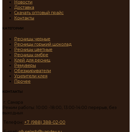
Новости
Доставка
Скачать оптовый прайс
Контакты
КАТЕГОРИИ
Ресницы черные
Ресницы горький шоколад
Ресницы цветные
Ресницы омбре
Клей для ресниц
Ремуверы
Обезжириватели
Усилители клея
Прочее
КОНТАКТЫ
г. Самара
Режим работы: 10:00 -18:00, 13:00-14:00 перерыв, без
выходных
Телефон:
+7 (988) 388-02-00
E-mail:
ollurelash@yandex.ru