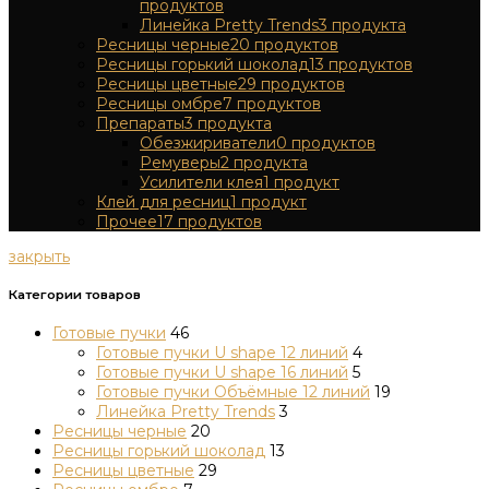
продуктов
Линейка Pretty Trends
3
продукта
Ресницы черные
20
продуктов
Ресницы горький шоколад
13
продуктов
Ресницы цветные
29
продуктов
Ресницы омбре
7
продуктов
Препараты
3
продукта
Обезжириватели
0
продуктов
Ремуверы
2
продукта
Усилители клея
1
продукт
Клей для ресниц
1
продукт
Прочее
17
продуктов
закрыть
Категории товаров
Готовые пучки
46
Готовые пучки U shape 12 линий
4
Готовые пучки U shape 16 линий
5
Готовые пучки Объёмные 12 линий
19
Линейка Pretty Trends
3
Ресницы черные
20
Ресницы горький шоколад
13
Ресницы цветные
29