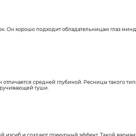
ток. Он хорошо подходит обладательницам глаз мин
Он отличается средней глубиной. Ресницы такого ти
кручивающей туши.
й изгиб и создают гламурный эффект. Такой вариа