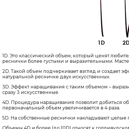
1D. Это классический объем, который ценят любите
реснички более густыми и выразительными. Масте
2D. Такой объем подчеркивает взгляд и создает 
натуральной ресничке двух искусственных.
3D. Эффект наращивания с таким объемом – выра
сразу 3 искусственные.
4D. Процедура наращивания позволит добиться объе
первоначальный объем увеличивается в 4 раза.
5D. На собственные реснички накладывают целые п
Объемы 4D и более (до 10D) относят к голливудск