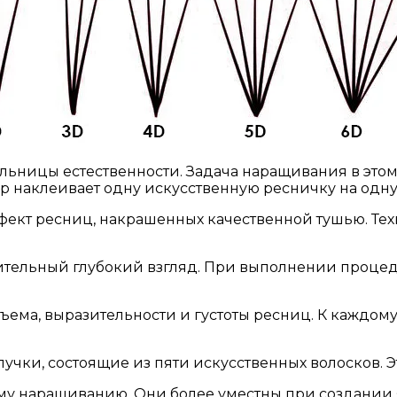
льницы естественности. Задача наращивания в этом с
р наклеивает одну искусственную ресничку на одну
эффект ресниц, накрашенных качественной тушью. Т
зительный глубокий взгляд. При выполнении проце
ма, выразительности и густоты ресниц. К каждому 
учки, состоящие из пяти искусственных волосков. Э
ому наращиванию. Они более уместны при создании 