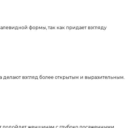
далевидной формы, так как придает взгляду
па делают взгляд более открытым и выразительным.
нт подойдет женщинам с глубоко посаженными